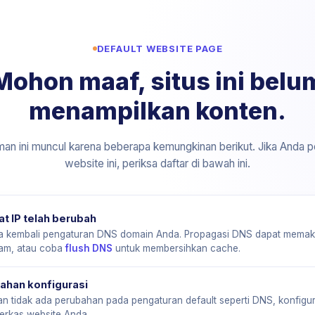
DEFAULT WEBSITE PAGE
Mohon maaf, situs ini belu
menampilkan konten.
an ini muncul karena beberapa kemungkinan berikut. Jika Anda p
website ini, periksa daftar di bawah ini.
t IP telah berubah
sa kembali pengaturan DNS domain Anda. Propagasi DNS dapat mema
jam, atau coba
flush DNS
untuk membersihkan cache.
ahan konfigurasi
an tidak ada perubahan pada pengaturan default seperti DNS, konfigura
erkas website Anda.