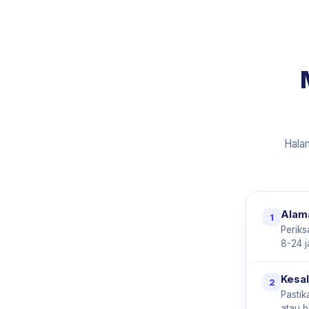
Halam
Alama
1
Perik
8-24 
Kesal
2
Pastik
atau b