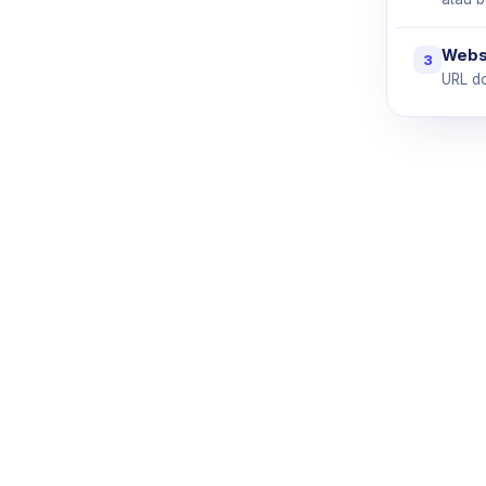
Websi
3
URL do