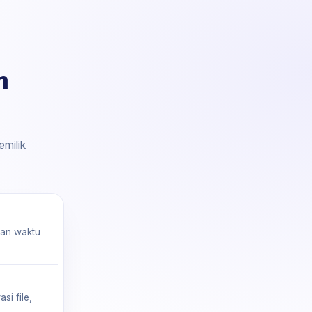
m
emilik
kan waktu
si file,